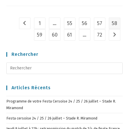
1
…
55
56
57
58
59
60
61
…
72
Rechercher
Articles Récents
Programme de votre Festa Cersoise 24 / 25 / 26 juillet – Stade R.
Miramond
Festa cersoise 24 / 25 / 26 juillet – Stade R. Miramond
Jeudi 9 juillet à 22h : retransmission du match de 1/4 de finale France