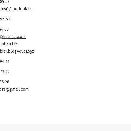
 09 57
immy6@outlook.fr
 95 60
34 73
@hotmail.com
otmail.fr
aider.blog4ever.xyz
 94 11
 73 92
36 28
.cers@gmail.com