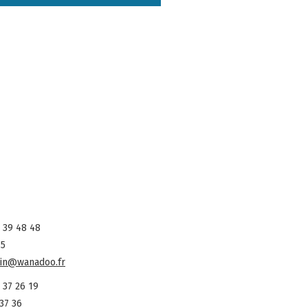
 39 48 48
75
in@wanadoo.fr
 37 26 19
37 36