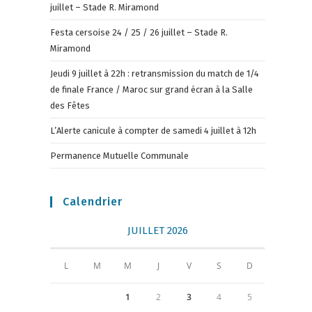
juillet – Stade R. Miramond
Festa cersoise 24 / 25 / 26 juillet – Stade R.
Miramond
Jeudi 9 juillet à 22h : retransmission du match de 1/4
de finale France / Maroc sur grand écran à la Salle
des Fêtes
L’Alerte canicule à compter de samedi 4 juillet à 12h
Permanence Mutuelle Communale
Calendrier
JUILLET 2026
L
M
M
J
V
S
D
1
2
3
4
5