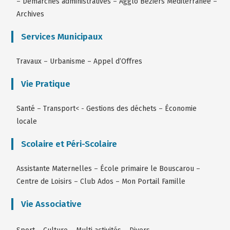
–
Démarches administratives
–
Agglo Béziers Méditerranée
–
Archives
Services Municipaux
Travaux
–
Urbanisme
–
Appel d’Offres
Vie Pratique
Santé
–
Transport
< -
Gestions des déchets
–
Économie
locale
Scolaire et Péri-Scolaire
Assistante Maternelles
–
École primaire le Bouscarou
–
Centre de Loisirs
–
Club Ados
–
Mon Portail Famille
Vie Associative