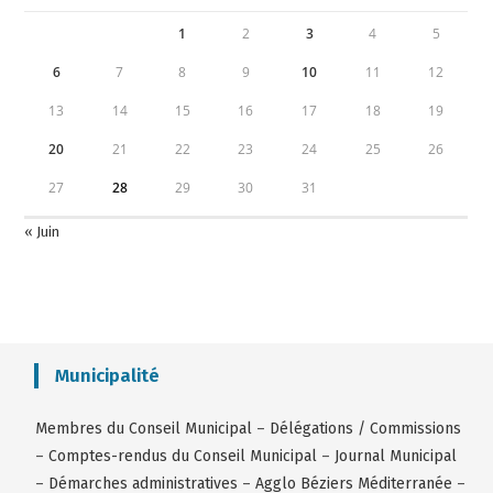
1
2
3
4
5
6
7
8
9
10
11
12
13
14
15
16
17
18
19
20
21
22
23
24
25
26
27
28
29
30
31
« Juin
Municipalité
Membres du Conseil Municipal
–
Délégations / Commissions
–
Comptes-rendus du Conseil Municipal
–
Journal Municipal
–
Démarches administratives
–
Agglo Béziers Méditerranée
–