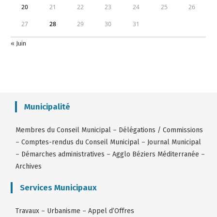
20
21
22
23
24
25
26
27
28
29
30
31
« Juin
Municipalité
Membres du Conseil Municipal
–
Délégations / Commissions
–
Comptes-rendus du Conseil Municipal
–
Journal Municipal
–
Démarches administratives
–
Agglo Béziers Méditerranée
–
Archives
Services Municipaux
Travaux
–
Urbanisme
–
Appel d’Offres