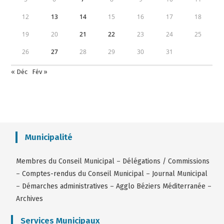
12
13
14
15
16
17
18
19
20
21
22
23
24
25
26
27
28
29
30
31
« Déc
Fév »
Municipalité
Membres du Conseil Municipal
–
Délégations / Commissions
–
Comptes-rendus du Conseil Municipal
–
Journal Municipal
–
Démarches administratives
–
Agglo Béziers Méditerranée
–
Archives
Services Municipaux