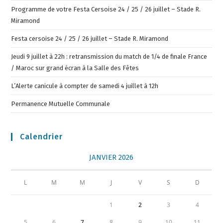
Programme de votre Festa Cersoise 24 / 25 / 26 juillet – Stade R.
Miramond
Festa cersoise 24 / 25 / 26 juillet – Stade R. Miramond
Jeudi 9 juillet à 22h : retransmission du match de 1/4 de finale France
/ Maroc sur grand écran à la Salle des Fêtes
L’Alerte canicule à compter de samedi 4 juillet à 12h
Permanence Mutuelle Communale
Calendrier
JANVIER 2026
L
M
M
J
V
S
D
1
2
3
4
5
6
7
8
9
10
11