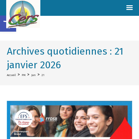
Ouvrir la barre d’outils
Archives quotidiennes : 21
janvier 2026
>
>
>
Accueil
PM
Jan
21