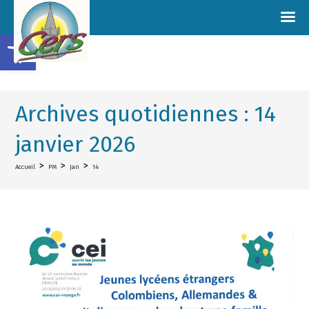
Ouvrir la barre d’outils
Archives quotidiennes : 14
janvier 2026
>
>
>
Accueil
PM
Jan
14