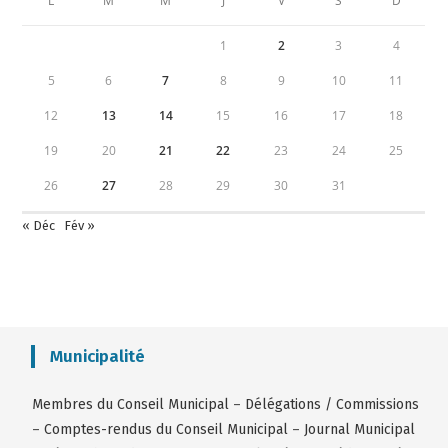
L
M
M
J
V
S
D
1
2
3
4
5
6
7
8
9
10
11
12
13
14
15
16
17
18
19
20
21
22
23
24
25
26
27
28
29
30
31
« Déc
Fév »
Municipalité
Membres du Conseil Municipal
–
Délégations / Commissions
–
Comptes-rendus du Conseil Municipal
–
Journal Municipal