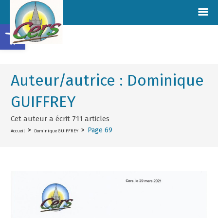
Ouvrir la barre d’outils
Auteur/autrice :
Dominique
GUIFFREY
Cet auteur a écrit 711 articles
>
>
Page 69
Accueil
Dominique GUIFFREY