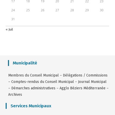
17
18
19
20
21
22
23
24
25
26
27
28
29
30
31
« Juil
Municipalité
Membres du Conseil Municipal
–
Délégations / Commissions
–
Comptes-rendus du Conseil Municipal
–
Journal Municipal
–
Démarches administratives
–
Agglo Béziers Méditerranée
–
Archives
Services Municipaux