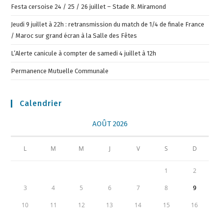
Festa cersoise 24 / 25 / 26 juillet – Stade R. Miramond
Jeudi 9 juillet à 22h : retransmission du match de 1/4 de finale France
/ Maroc sur grand écran à la Salle des Fêtes
L’Alerte canicule à compter de samedi 4 juillet à 12h
Permanence Mutuelle Communale
Calendrier
AOÛT 2026
L
M
M
J
V
S
D
1
2
3
4
5
6
7
8
9
10
11
12
13
14
15
16