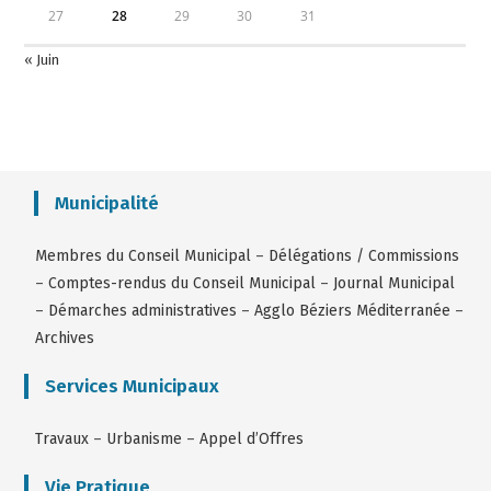
27
28
29
30
31
« Juin
Municipalité
Membres du Conseil Municipal
–
Délégations / Commissions
–
Comptes-rendus du Conseil Municipal
–
Journal Municipal
–
Démarches administratives
–
Agglo Béziers Méditerranée
–
Archives
Services Municipaux
Travaux
–
Urbanisme
–
Appel d’Offres
Vie Pratique