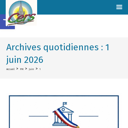
Ouvrir la barre d’outils
Archives quotidiennes : 1
juin 2026
>
>
>
Accueil
PM
Juin
1