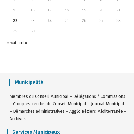
15
16
17
18
19
20
21
22
23
24
25
26
27
28
29
30
« Mai
Juil »
Municipalité
Membres du Conseil Municipal
–
Délégations / Commissions
–
Comptes-rendus du Conseil Municipal
–
Journal Municipal
–
Démarches administratives
–
Agglo Béziers Méditerranée
–
Archives
Services Municipaux