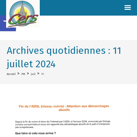
Ouvrir la barre d’outils
Archives quotidiennes : 11
juillet 2024
>
>
>
Accueil
PM
Juil
11