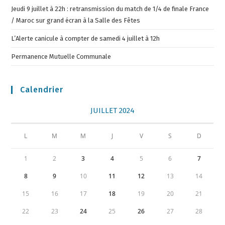
Jeudi 9 juillet à 22h : retransmission du match de 1/4 de finale France
/ Maroc sur grand écran à la Salle des Fêtes
L’Alerte canicule à compter de samedi 4 juillet à 12h
Permanence Mutuelle Communale
Calendrier
JUILLET 2024
L
M
M
J
V
S
D
1
2
3
4
5
6
7
8
9
10
11
12
13
14
15
16
17
18
19
20
21
22
23
24
25
26
27
28