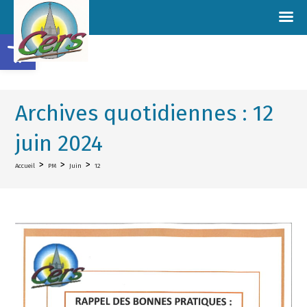
Ouvrir la barre d’outils
Archives quotidiennes : 12
juin 2024
>
>
>
Accueil
PM
Juin
12