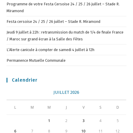
Programme de votre Festa Cersoise 24 / 25 / 26 juillet – Stade R.
Miramond
Festa cersoise 24 / 25 / 26 juillet – Stade R. Miramond
Jeudi 9 juillet à 22h : retransmission du match de 1/4 de finale France
/ Maroc sur grand écran à la Salle des Fêtes
L’Alerte canicule à compter de samedi 4 juillet à 12h
Permanence Mutuelle Communale
Calendrier
JUILLET 2026
L
M
M
J
V
S
D
1
2
3
4
5
6
7
8
9
10
11
12