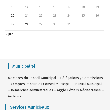
13
14
15
16
17
18
19
20
21
22
23
24
25
26
27
28
29
30
31
« Juin
Municipalité
Membres du Conseil Municipal
–
Délégations / Commissions
–
Comptes-rendus du Conseil Municipal
–
Journal Municipal
–
Démarches administratives
–
Agglo Béziers Méditerranée
–
Archives
Services Municipaux