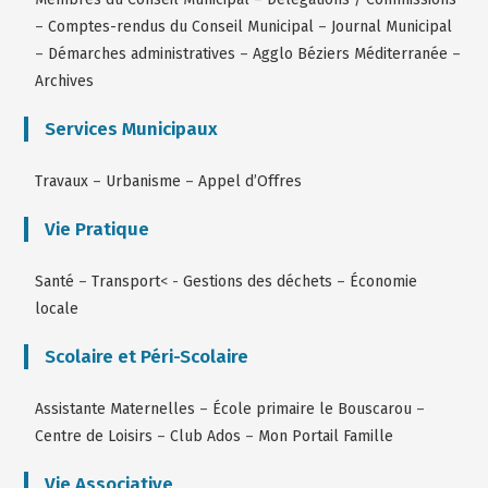
–
Comptes-rendus du Conseil Municipal
–
Journal Municipal
–
Démarches administratives
–
Agglo Béziers Méditerranée
–
Archives
Services Municipaux
Travaux
–
Urbanisme
–
Appel d’Offres
Vie Pratique
Santé
–
Transport
< -
Gestions des déchets
–
Économie
locale
Scolaire et Péri-Scolaire
Assistante Maternelles
–
École primaire le Bouscarou
–
Centre de Loisirs
–
Club Ados
–
Mon Portail Famille
Vie Associative