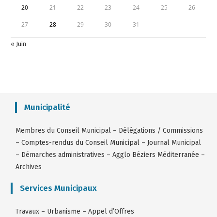
20
21
22
23
24
25
26
27
28
29
30
31
« Juin
Municipalité
Membres du Conseil Municipal
–
Délégations / Commissions
–
Comptes-rendus du Conseil Municipal
–
Journal Municipal
–
Démarches administratives
–
Agglo Béziers Méditerranée
–
Archives
Services Municipaux
Travaux
–
Urbanisme
–
Appel d’Offres