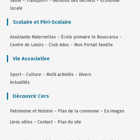
Santé
–
Transport
< -
Gestions des déchets
–
Économie
locale
Scolaire et Péri-Scolaire
Assistante Maternelles
–
École primaire le Bouscarou
–
Centre de Loisirs
–
Club Ados
–
Mon Portail Famille
Vie Associative
Sport
–
Culture
–
Multi activités
–
Divers
Actualités
Découvrir Cers
Patrimoine et histoire
–
Plan de la commune
–
En images
Liens utiles
–
Contact
–
Plan du site