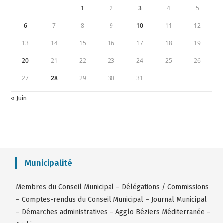
1
2
3
4
5
6
7
8
9
10
11
12
13
14
15
16
17
18
19
20
21
22
23
24
25
26
27
28
29
30
31
« Juin
Municipalité
Membres du Conseil Municipal
–
Délégations / Commissions
–
Comptes-rendus du Conseil Municipal
–
Journal Municipal
–
Démarches administratives
–
Agglo Béziers Méditerranée
–