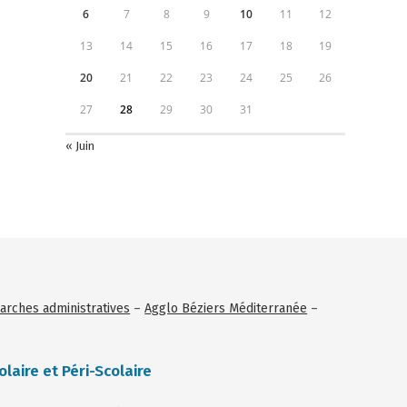
6
7
8
9
10
11
12
13
14
15
16
17
18
19
20
21
22
23
24
25
26
27
28
29
30
31
« Juin
rches administratives
–
Agglo Béziers Méditerranée
–
olaire et Péri-Scolaire