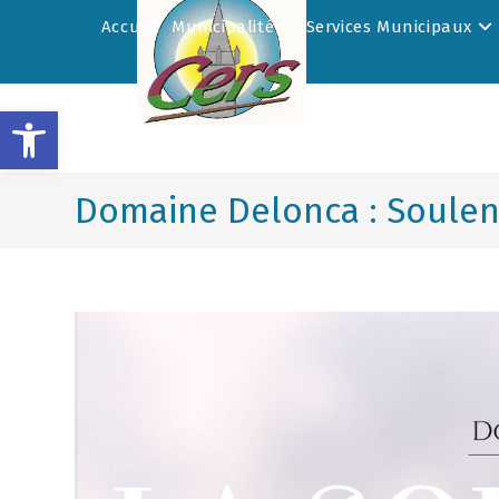
Accueil
Municipalité
Services Municipaux
Ouvrir la barre d’outils
Domaine Delonca : Soulenq