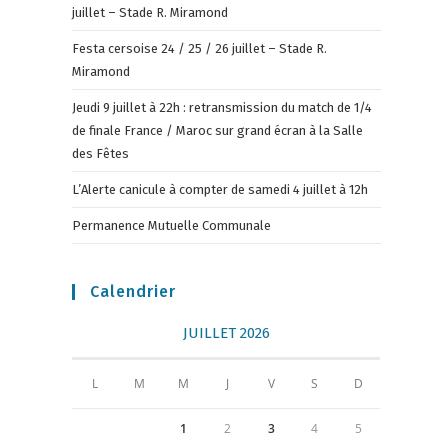
juillet – Stade R. Miramond
Festa cersoise 24 / 25 / 26 juillet – Stade R.
Miramond
Jeudi 9 juillet à 22h : retransmission du match de 1/4
de finale France / Maroc sur grand écran à la Salle
des Fêtes
L’Alerte canicule à compter de samedi 4 juillet à 12h
Permanence Mutuelle Communale
Calendrier
JUILLET 2026
L
M
M
J
V
S
D
1
2
3
4
5