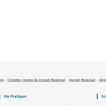
ons
–
Comptes-rendus du Conseil Municipal
–
Journal Municipal
–
Déma
Vie Pratique
Sc