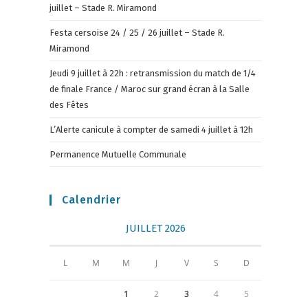
juillet – Stade R. Miramond
Festa cersoise 24 / 25 / 26 juillet – Stade R.
Miramond
Jeudi 9 juillet à 22h : retransmission du match de 1/4
de finale France / Maroc sur grand écran à la Salle
des Fêtes
L’Alerte canicule à compter de samedi 4 juillet à 12h
Permanence Mutuelle Communale
Calendrier
JUILLET 2026
L
M
M
J
V
S
D
1
2
3
4
5