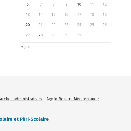
6
7
8
9
10
11
12
13
14
15
16
17
18
19
20
21
22
23
24
25
26
27
28
29
30
31
« Juin
rches administratives
–
Agglo Béziers Méditerranée
–
olaire et Péri-Scolaire