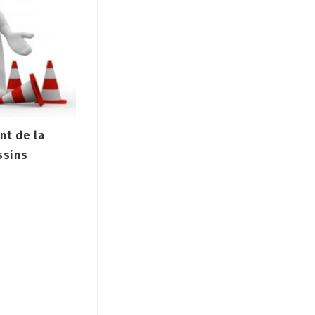
nt de la
ssins