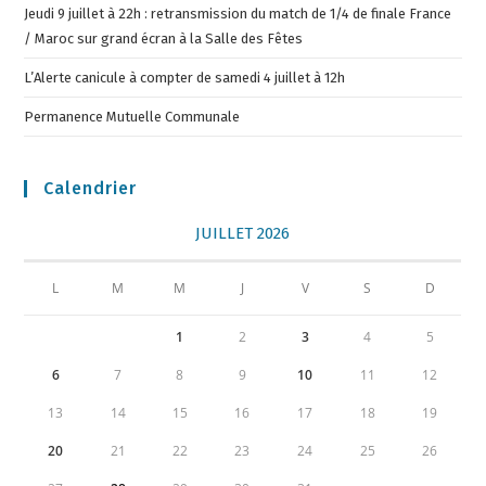
Jeudi 9 juillet à 22h : retransmission du match de 1/4 de finale France
/ Maroc sur grand écran à la Salle des Fêtes
L’Alerte canicule à compter de samedi 4 juillet à 12h
Permanence Mutuelle Communale
Calendrier
JUILLET 2026
L
M
M
J
V
S
D
1
2
3
4
5
6
7
8
9
10
11
12
13
14
15
16
17
18
19
20
21
22
23
24
25
26