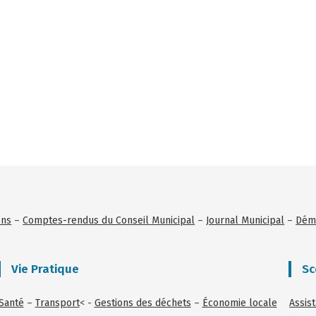
ons
–
Comptes-rendus du Conseil Municipal
–
Journal Municipal
–
Déma
Vie Pratique
Sc
Santé
–
Transport
< -
Gestions des déchets
–
Économie locale
Assis