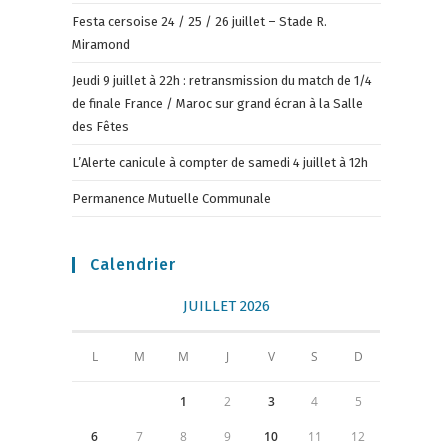
Festa cersoise 24 / 25 / 26 juillet – Stade R.
Miramond
Jeudi 9 juillet à 22h : retransmission du match de 1/4
de finale France / Maroc sur grand écran à la Salle
des Fêtes
L’Alerte canicule à compter de samedi 4 juillet à 12h
Permanence Mutuelle Communale
Calendrier
JUILLET 2026
L
M
M
J
V
S
D
1
2
3
4
5
6
7
8
9
10
11
12