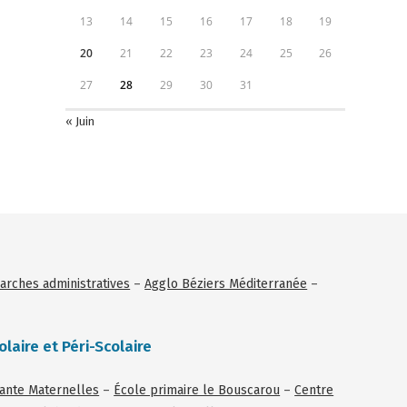
13
14
15
16
17
18
19
20
21
22
23
24
25
26
27
28
29
30
31
« Juin
rches administratives
–
Agglo Béziers Méditerranée
–
olaire et Péri-Scolaire
tante Maternelles
–
École primaire le Bouscarou
–
Centre