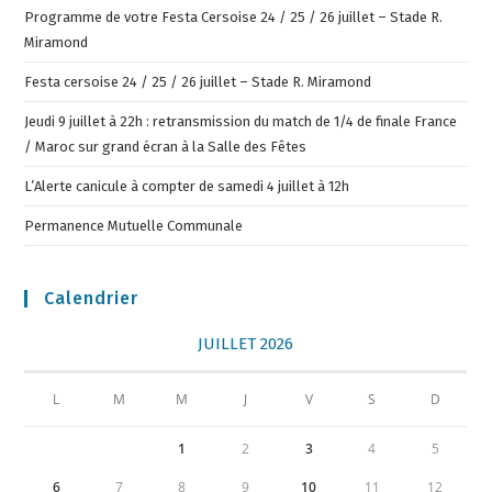
Programme de votre Festa Cersoise 24 / 25 / 26 juillet – Stade R.
Miramond
Festa cersoise 24 / 25 / 26 juillet – Stade R. Miramond
Jeudi 9 juillet à 22h : retransmission du match de 1/4 de finale France
/ Maroc sur grand écran à la Salle des Fêtes
L’Alerte canicule à compter de samedi 4 juillet à 12h
Permanence Mutuelle Communale
Calendrier
JUILLET 2026
L
M
M
J
V
S
D
1
2
3
4
5
6
7
8
9
10
11
12