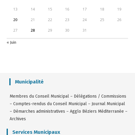
13
14
15
16
17
18
19
20
21
22
23
24
25
26
27
28
29
30
31
« Juin
Municipalité
Membres du Conseil Municipal
–
Délégations / Commissions
–
Comptes-rendus du Conseil Municipal
–
Journal Municipal
–
Démarches administratives
–
Agglo Béziers Méditerranée
–
Archives
Services Municipaux