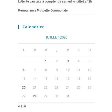
L’Alerte canicule à compter de samedi 4 juillet à 12h
Permanence Mutuelle Communale
Calendrier
JUILLET 2026
L
M
M
J
V
S
D
1
2
3
4
5
6
7
8
9
10
11
12
13
14
15
16
17
18
19
20
21
22
23
24
25
26
27
28
29
30
31
« Juin