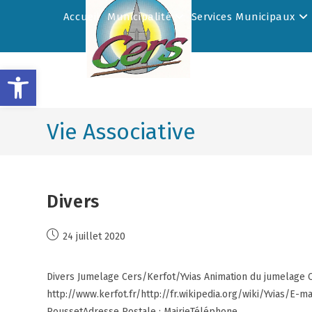
Accueil
Municipalité
Services Municipaux
Ouvrir la barre d’outils
Vie Associative
Divers
24 juillet 2020
Divers Jumelage Cers/Kerfot/Yvias Animation du jumelage Ce
http://www.kerfot.fr/http://fr.wikipedia.org/wiki/Yvias/E
RoussetAdresse Postale : MairieTéléphone…