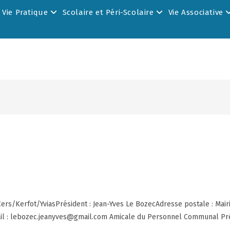
Vie Pratique
Scolaire et Péri-Scolaire
Vie Associative
rs/Kerfot/YviasPrésident : Jean-Yves Le BozecAdresse postale : Mairie
-mail : lebozec.jeanyves@gmail.com Amicale du Personnel Communal Pr