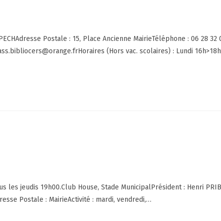
e PECHAdresse Postale : 15, Place Ancienne MairieTéléphone : 06 28 32 
: ass.bibliocers@orange.frHoraires (Hors vac. scolaires) : Lundi 16h>18
s les jeudis 19h00.Club House, Stade MunicipalPrésident : Henri PRI
sse Postale : MairieActivité : mardi, vendredi,…