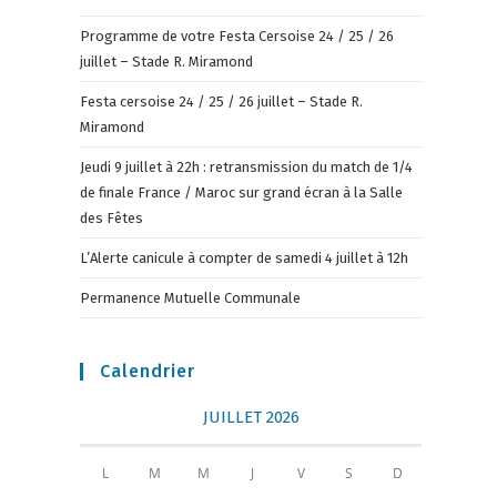
Programme de votre Festa Cersoise 24 / 25 / 26
juillet – Stade R. Miramond
Festa cersoise 24 / 25 / 26 juillet – Stade R.
Miramond
Jeudi 9 juillet à 22h : retransmission du match de 1/4
de finale France / Maroc sur grand écran à la Salle
des Fêtes
L’Alerte canicule à compter de samedi 4 juillet à 12h
Permanence Mutuelle Communale
Calendrier
JUILLET 2026
L
M
M
J
V
S
D