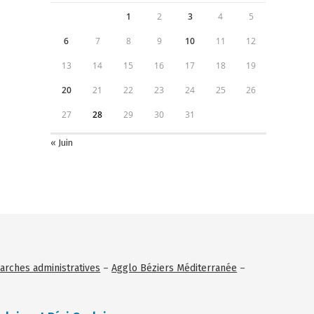
1
2
3
4
5
6
7
8
9
10
11
12
13
14
15
16
17
18
19
20
21
22
23
24
25
26
27
28
29
30
31
« Juin
rches administratives
–
Agglo Béziers Méditerranée
–