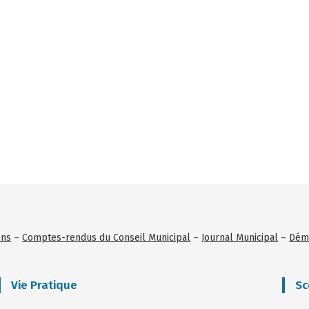
ons
–
Comptes-rendus du Conseil Municipal
–
Journal Municipal
–
Déma
Vie Pratique
Sc