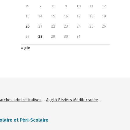
6
7
8
9
10
11
12
13
14
15
16
17
18
19
20
21
22
23
24
25
26
27
28
29
30
31
« Juin
rches administratives
–
Agglo Béziers Méditerranée
–
olaire et Péri-Scolaire