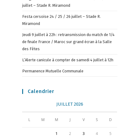
juillet – Stade R. Miramond
Festa cersoise 24 / 25 / 26 juillet – Stade R.
Miramond
Jeudi 9 juillet à 22h : retransmission du match de 1/4
de finale France / Maroc sur grand écran à la Salle
des Fêtes
L’Alerte canicule à compter de samedi 4 juillet à 12h
Permanence Mutuelle Communale
Calendrier
JUILLET 2026
L
M
M
J
V
S
D
1
2
3
4
5