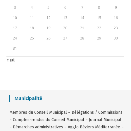
3
4
5
6
7
8
9
10
11
12
13
14
15
16
17
18
19
20
21
22
23
24
25
26
27
28
29
30
31
« Juil
Municipalité
Membres du Conseil Municipal
–
Délégations / Commissions
–
Comptes-rendus du Conseil Municipal
–
Journal Municipal
–
Démarches administratives
–
Agglo Béziers Méditerranée
–