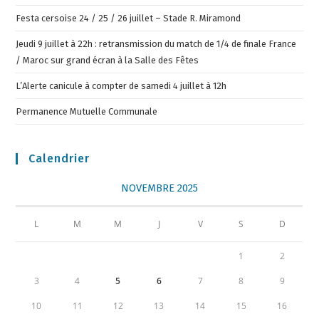
Festa cersoise 24 / 25 / 26 juillet – Stade R. Miramond
Jeudi 9 juillet à 22h : retransmission du match de 1/4 de finale France
/ Maroc sur grand écran à la Salle des Fêtes
L’Alerte canicule à compter de samedi 4 juillet à 12h
Permanence Mutuelle Communale
Calendrier
NOVEMBRE 2025
L
M
M
J
V
S
D
1
2
3
4
5
6
7
8
9
10
11
12
13
14
15
16