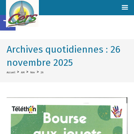
Ouvrir la barre d’outils
Archives quotidiennes : 26
novembre 2025
>
>
>
Accueil
AM
Nov
26