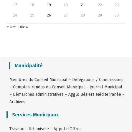
17
18
19
20
21
22
23
24
25
26
27
28
29
30
« Oct
Déc »
Municipalité
Membres du Conseil Municipal
–
Délégations / Commissions
–
Comptes-rendus du Conseil Municipal
–
Journal Municipal
–
Démarches administratives
–
Agglo Béziers Méditerranée
–
Archives
Services Municipaux
Travaux
–
Urbanisme
–
Appel d’Offres