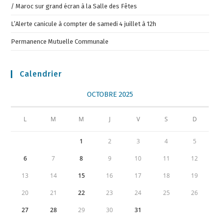
/ Maroc sur grand écran à la Salle des Fêtes
L’Alerte canicule à compter de samedi 4 juillet à 12h
Permanence Mutuelle Communale
Calendrier
OCTOBRE 2025
L
M
M
J
V
S
D
1
2
3
4
5
6
7
8
9
10
11
12
13
14
15
16
17
18
19
20
21
22
23
24
25
26
27
28
29
30
31