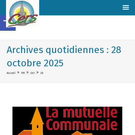
Ouvrir la barre d’outils
Archives quotidiennes : 28
octobre 2025
>
>
>
Accueil
PM
Oct
28