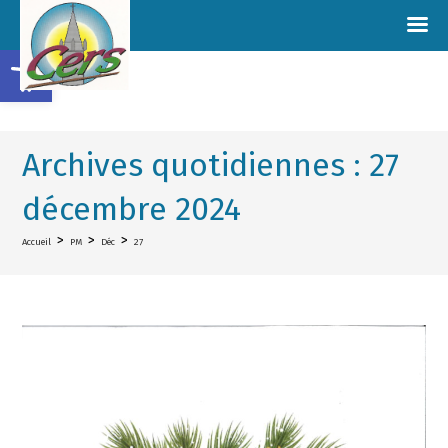
Ouvrir la barre d’outils
Archives quotidiennes : 27
décembre 2024
>
>
>
Accueil
PM
Déc
27