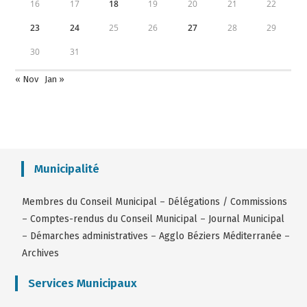
16
17
18
19
20
21
22
23
24
25
26
27
28
29
30
31
« Nov
Jan »
Municipalité
Membres du Conseil Municipal
–
Délégations / Commissions
–
Comptes-rendus du Conseil Municipal
–
Journal Municipal
–
Démarches administratives
–
Agglo Béziers Méditerranée
–
Archives
Services Municipaux