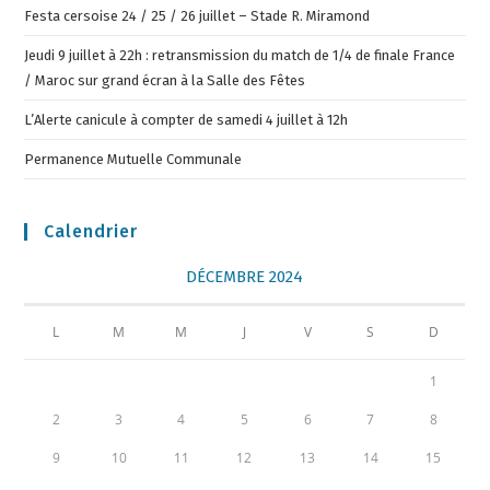
Festa cersoise 24 / 25 / 26 juillet – Stade R. Miramond
Jeudi 9 juillet à 22h : retransmission du match de 1/4 de finale France
/ Maroc sur grand écran à la Salle des Fêtes
L’Alerte canicule à compter de samedi 4 juillet à 12h
Permanence Mutuelle Communale
Calendrier
DÉCEMBRE 2024
L
M
M
J
V
S
D
1
2
3
4
5
6
7
8
9
10
11
12
13
14
15