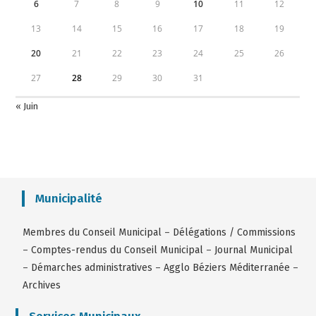
6
7
8
9
10
11
12
13
14
15
16
17
18
19
20
21
22
23
24
25
26
27
28
29
30
31
« Juin
Municipalité
Membres du Conseil Municipal
–
Délégations / Commissions
–
Comptes-rendus du Conseil Municipal
–
Journal Municipal
–
Démarches administratives
–
Agglo Béziers Méditerranée
–
Archives