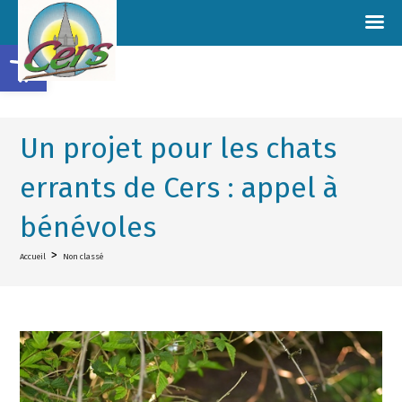
Ouvrir la barre d’outils
Un projet pour les chats
errants de Cers : appel à
bénévoles
>
Accueil
Non classé