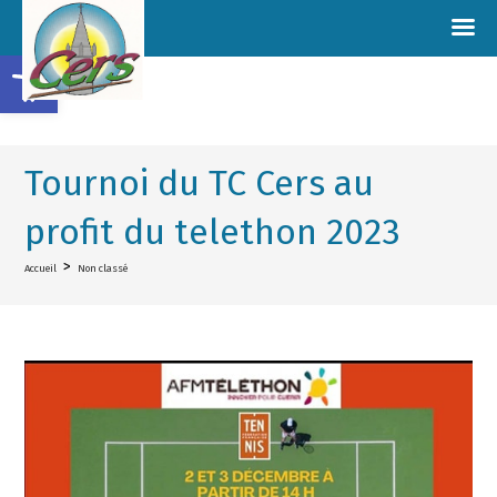
Ouvrir la barre d’outils
Tournoi du TC Cers au
profit du telethon 2023
>
Accueil
Non classé