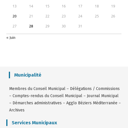
13
14
15
16
17
18
19
20
21
22
23
24
25
26
27
28
29
30
31
« Juin
Municipalité
Membres du Conseil Municipal
–
Délégations / Commissions
–
Comptes-rendus du Conseil Municipal
–
Journal Municipal
–
Démarches administratives
–
Agglo Béziers Méditerranée
–
Archives
Services Municipaux