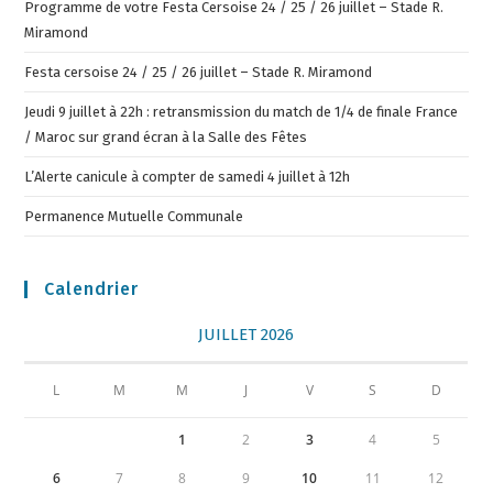
Programme de votre Festa Cersoise 24 / 25 / 26 juillet – Stade R.
Miramond
Festa cersoise 24 / 25 / 26 juillet – Stade R. Miramond
Jeudi 9 juillet à 22h : retransmission du match de 1/4 de finale France
/ Maroc sur grand écran à la Salle des Fêtes
L’Alerte canicule à compter de samedi 4 juillet à 12h
Permanence Mutuelle Communale
Calendrier
JUILLET 2026
L
M
M
J
V
S
D
1
2
3
4
5
6
7
8
9
10
11
12