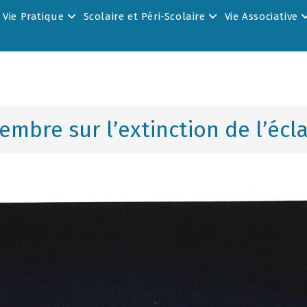
Vie Pratique
Scolaire et Péri-Scolaire
Vie Associative
mbre sur l’extinction de l’écla