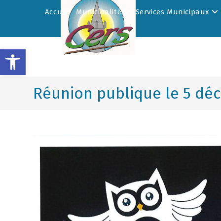
Accueil
Municipalité
Services Municipaux
Ouvrir la barre d’outils
Réunion publique le 5 déce