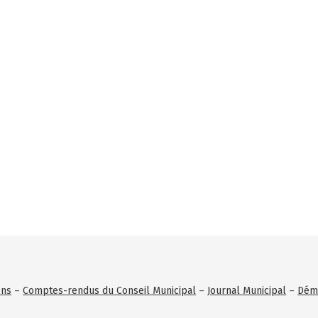
ons
–
Comptes-rendus du Conseil Municipal
–
Journal Municipal
–
Déma