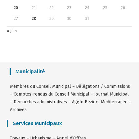
20
21
22
23
24
25
26
27
28
29
30
31
« Juin
Municipalité
Membres du Conseil Municipal
–
Délégations / Commissions
–
Comptes-rendus du Conseil Municipal
–
Journal Municipal
–
Démarches administratives
–
Agglo Béziers Méditerranée
–
Archives
Services Municipaux
Travaux
–
Urbanisme
–
Appel d’Offres