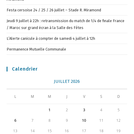
Festa cersoise 24 / 25 / 26 juillet – Stade R. Miramond
Jeudi 9 juillet à 22h : retransmission du match de 1/4 de finale France
/ Maroc sur grand écran à la Salle des Fêtes
L’Alerte canicule à compter de samedi 4 juillet à 12h
Permanence Mutuelle Communale
Calendrier
JUILLET 2026
L
M
M
J
V
S
D
1
2
3
4
5
6
7
8
9
10
11
12
13
14
15
16
17
18
19