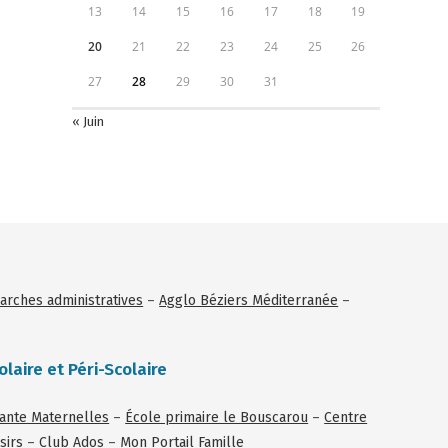
13
14
15
16
17
18
19
20
21
22
23
24
25
26
27
28
29
30
31
« Juin
rches administratives
–
Agglo Béziers Méditerranée
–
olaire et Péri-Scolaire
tante Maternelles
–
École primaire le Bouscarou
–
Centre
sirs
–
Club Ados
–
Mon Portail Famille