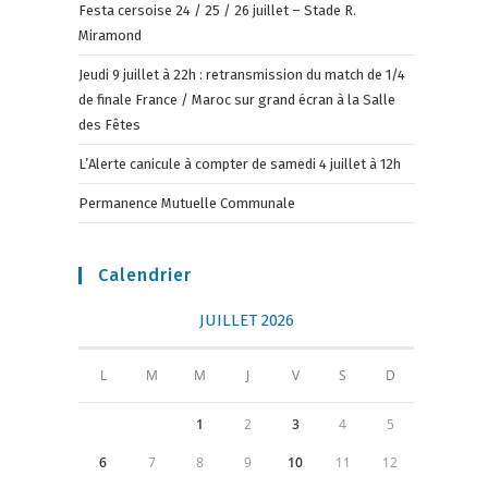
Festa cersoise 24 / 25 / 26 juillet – Stade R.
Miramond
Jeudi 9 juillet à 22h : retransmission du match de 1/4
de finale France / Maroc sur grand écran à la Salle
des Fêtes
L’Alerte canicule à compter de samedi 4 juillet à 12h
Permanence Mutuelle Communale
Calendrier
JUILLET 2026
L
M
M
J
V
S
D
1
2
3
4
5
6
7
8
9
10
11
12