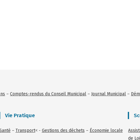
ons
–
Comptes-rendus du Conseil Municipal
–
Journal Municipal
–
Déma
Vie Pratique
Sc
Santé
–
Transport
< -
Gestions des déchets
–
Économie locale
Assis
de Loi