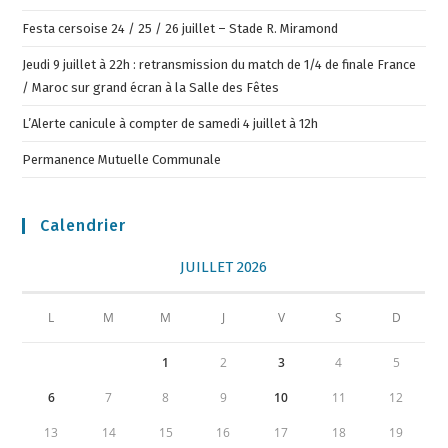
Festa cersoise 24 / 25 / 26 juillet – Stade R. Miramond
Jeudi 9 juillet à 22h : retransmission du match de 1/4 de finale France
/ Maroc sur grand écran à la Salle des Fêtes
L’Alerte canicule à compter de samedi 4 juillet à 12h
Permanence Mutuelle Communale
Calendrier
JUILLET 2026
L
M
M
J
V
S
D
1
2
3
4
5
6
7
8
9
10
11
12
13
14
15
16
17
18
19