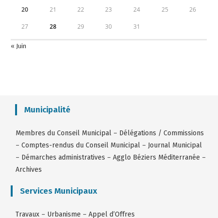
20
21
22
23
24
25
26
27
28
29
30
31
« Juin
Municipalité
Membres du Conseil Municipal
–
Délégations / Commissions
–
Comptes-rendus du Conseil Municipal
–
Journal Municipal
–
Démarches administratives
–
Agglo Béziers Méditerranée
–
Archives
Services Municipaux
Travaux
–
Urbanisme
–
Appel d’Offres