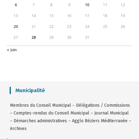
6
7
8
9
10
11
12
13
14
15
16
17
18
19
20
21
22
23
24
25
26
27
28
29
30
31
« Juin
Municipalité
Membres du Conseil Municipal
–
Délégations / Commissions
–
Comptes-rendus du Conseil Municipal
–
Journal Municipal
–
Démarches administratives
–
Agglo Béziers Méditerranée
–
Archives