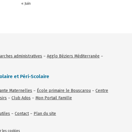
« Juin
rches administratives
–
Agglo Béziers Méditerranée
–
olaire et Péri-Scolaire
tante Maternelles
–
École primaire le Bouscarou
–
Centre
sirs
–
Club Ados
–
Mon Portail Famille
utiles
–
Contact
–
Plan du site
r les cookies