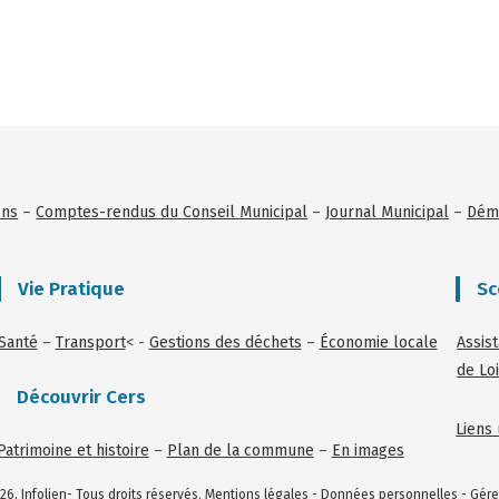
ons
–
Comptes-rendus du Conseil Municipal
–
Journal Municipal
–
Déma
Vie Pratique
Sc
Santé
–
Transport
< -
Gestions des déchets
–
Économie locale
Assis
de Loi
Découvrir Cers
Liens 
Patrimoine et histoire
–
Plan de la commune
–
En images
26, Infolien- Tous droits réservés.
Mentions légales
-
Données personnelles
-
Gére