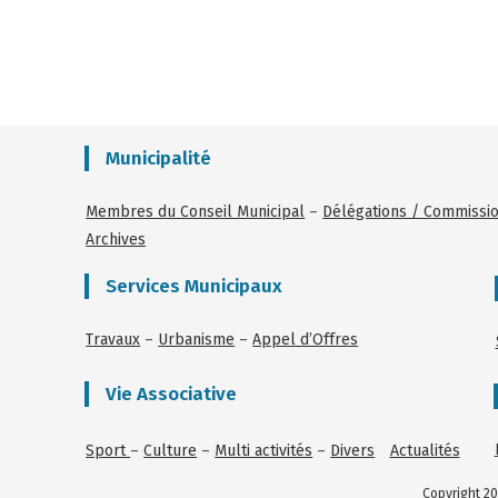
Municipalité
Membres du Conseil Municipal
–
Délégations / Commissi
Archives
Services Municipaux
Travaux
–
Urbanisme
–
Appel d’Offres
Vie Associative
Sport
–
Culture
–
Multi activités
–
Divers
Actualités
Copyright 20