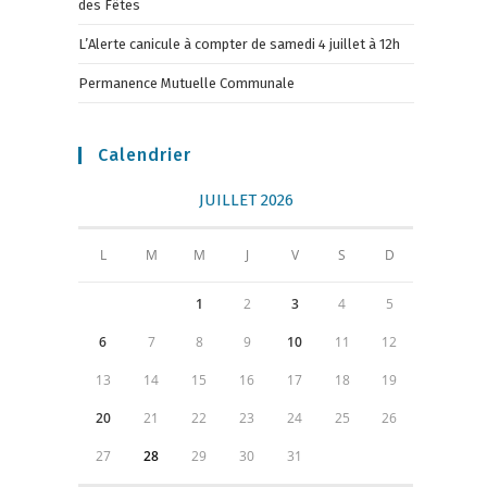
des Fêtes
L’Alerte canicule à compter de samedi 4 juillet à 12h
Permanence Mutuelle Communale
Calendrier
JUILLET 2026
L
M
M
J
V
S
D
1
2
3
4
5
6
7
8
9
10
11
12
13
14
15
16
17
18
19
20
21
22
23
24
25
26
27
28
29
30
31