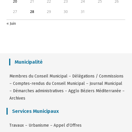
20
21
22
23
24
25
26
27
28
29
30
31
« Juin
Municipalité
Membres du Conseil Municipal
–
Délégations / Commissions
–
Comptes-rendus du Conseil Municipal
–
Journal Municipal
–
Démarches administratives
–
Agglo Béziers Méditerranée
–
Archives
Services Municipaux
Travaux
–
Urbanisme
–
Appel d’Offres