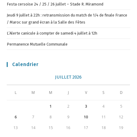
Festa cersoise 24 / 25 / 26 juillet – Stade R. Miramond
Jeudi 9 juillet à 22h : retransmission du match de 1/4 de finale France
/ Maroc sur grand écran à la Salle des Fêtes
L’Alerte canicule à compter de samedi 4 juillet à 12h
Permanence Mutuelle Communale
Calendrier
JUILLET 2026
L
M
M
J
V
S
D
1
2
3
4
5
6
7
8
9
10
11
12
13
14
15
16
17
18
19