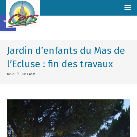
Ouvrir la barre d’outils
Jardin d’enfants du Mas de
l’Ecluse : fin des travaux
>
Accueil
Non classé