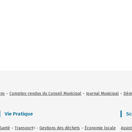
ons
–
Comptes-rendus du Conseil Municipal
–
Journal Municipal
–
Déma
Vie Pratique
Sc
Santé
–
Transport
< -
Gestions des déchets
–
Économie locale
Assis