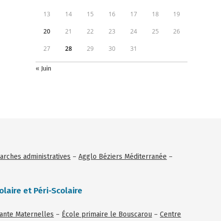
13
14
15
16
17
18
19
20
21
22
23
24
25
26
27
28
29
30
31
« Juin
rches administratives
–
Agglo Béziers Méditerranée
–
olaire et Péri-Scolaire
tante Maternelles
–
École primaire le Bouscarou
–
Centre