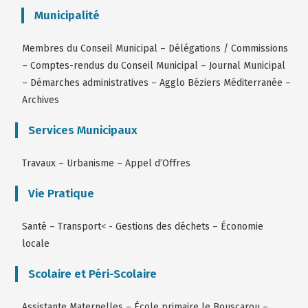
Municipalité
Membres du Conseil Municipal
–
Délégations / Commissions
–
Comptes-rendus du Conseil Municipal
–
Journal Municipal
–
Démarches administratives
–
Agglo Béziers Méditerranée
–
Archives
Services Municipaux
Travaux
–
Urbanisme
–
Appel d’Offres
Vie Pratique
Santé
–
Transport
< -
Gestions des déchets
–
Économie
locale
Scolaire et Péri-Scolaire
Assistante Maternelles
–
École primaire le Bouscarou
–