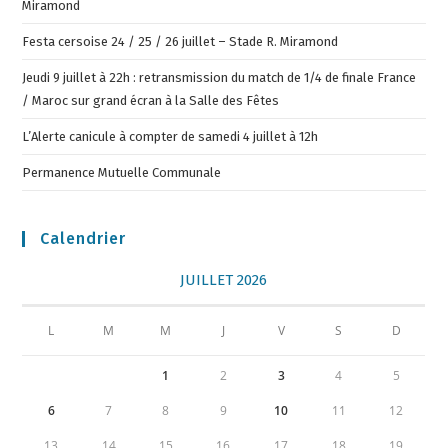
Miramond
Festa cersoise 24 / 25 / 26 juillet – Stade R. Miramond
Jeudi 9 juillet à 22h : retransmission du match de 1/4 de finale France
/ Maroc sur grand écran à la Salle des Fêtes
L’Alerte canicule à compter de samedi 4 juillet à 12h
Permanence Mutuelle Communale
Calendrier
JUILLET 2026
L
M
M
J
V
S
D
1
2
3
4
5
6
7
8
9
10
11
12
13
14
15
16
17
18
19