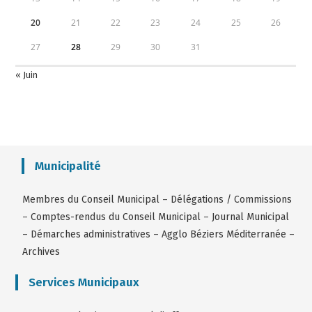
20
21
22
23
24
25
26
27
28
29
30
31
« Juin
Municipalité
Membres du Conseil Municipal
–
Délégations / Commissions
–
Comptes-rendus du Conseil Municipal
–
Journal Municipal
–
Démarches administratives
–
Agglo Béziers Méditerranée
–
Archives
Services Municipaux