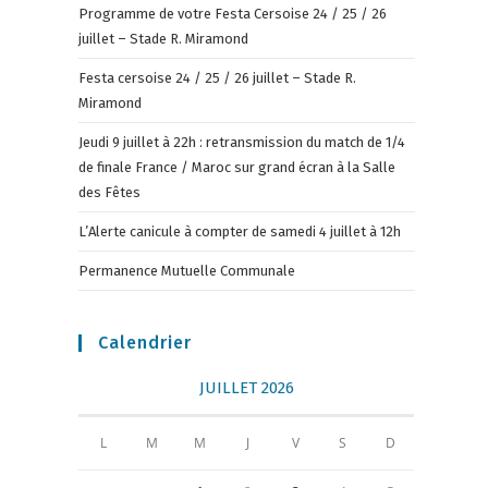
Programme de votre Festa Cersoise 24 / 25 / 26
juillet – Stade R. Miramond
Festa cersoise 24 / 25 / 26 juillet – Stade R.
Miramond
Jeudi 9 juillet à 22h : retransmission du match de 1/4
de finale France / Maroc sur grand écran à la Salle
des Fêtes
L’Alerte canicule à compter de samedi 4 juillet à 12h
Permanence Mutuelle Communale
Calendrier
JUILLET 2026
L
M
M
J
V
S
D