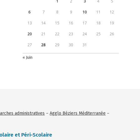
1
2
3
4
5
6
7
8
9
10
11
12
13
14
15
16
17
18
19
20
21
22
23
24
25
26
27
28
29
30
31
« Juin
rches administratives
–
Agglo Béziers Méditerranée
–
olaire et Péri-Scolaire