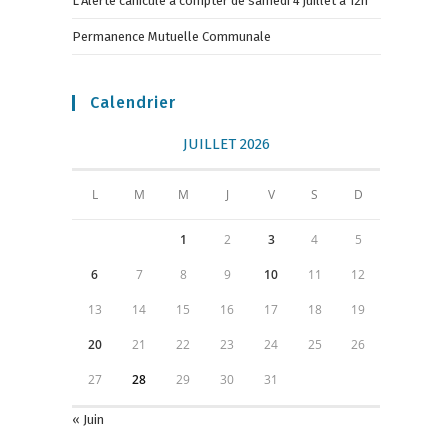
L’Alerte canicule à compter de samedi 4 juillet à 12h
Permanence Mutuelle Communale
Calendrier
JUILLET 2026
L
M
M
J
V
S
D
1
2
3
4
5
6
7
8
9
10
11
12
13
14
15
16
17
18
19
20
21
22
23
24
25
26
27
28
29
30
31
« Juin