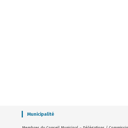
Municipalité
Membres du Conseil Municipal
–
Délégations / Commissi