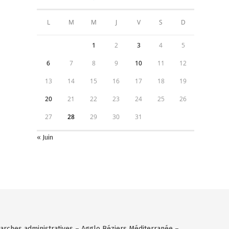
L
M
M
J
V
S
D
1
2
3
4
5
6
7
8
9
10
11
12
13
14
15
16
17
18
19
20
21
22
23
24
25
26
27
28
29
30
31
« Juin
rches administratives
–
Agglo Béziers Méditerranée
–