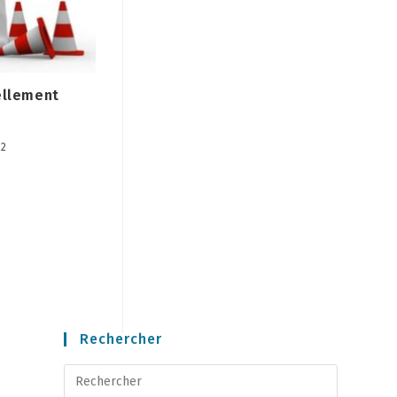
ellement
P
22
Rechercher