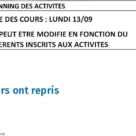
urs ont repris
bre.