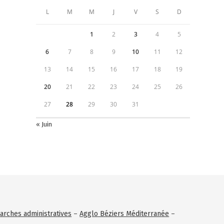
L
M
M
J
V
S
D
1
2
3
4
5
6
7
8
9
10
11
12
13
14
15
16
17
18
19
20
21
22
23
24
25
26
27
28
29
30
31
« Juin
rches administratives
–
Agglo Béziers Méditerranée
–