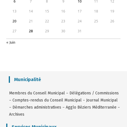
6
7
8
9
10
11
12
13
14
15
16
17
18
19
20
21
22
23
24
25
26
27
28
29
30
31
« Juin
Municipalité
Membres du Conseil Municipal
–
Délégations / Commissions
–
Comptes-rendus du Conseil Municipal
–
Journal Municipal
–
Démarches administratives
–
Agglo Béziers Méditerranée
–
Archives
Services Municipaux