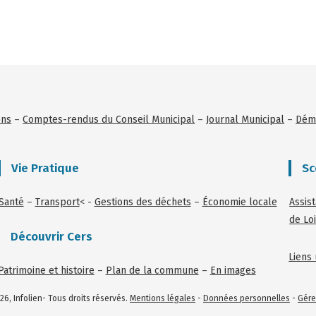
ons
–
Comptes-rendus du Conseil Municipal
–
Journal Municipal
–
Déma
Vie Pratique
Sc
Santé
–
Transport
< -
Gestions des déchets
–
Économie locale
Assis
de Loi
Découvrir Cers
Liens 
Patrimoine et histoire
–
Plan de la commune
–
En images
26, Infolien- Tous droits réservés.
Mentions légales
-
Données personnelles
-
Gére