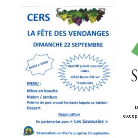
D
excep