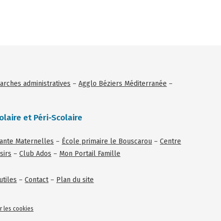
rches administratives
–
Agglo Béziers Méditerranée
–
olaire et Péri-Scolaire
tante Maternelles
–
École primaire le Bouscarou
–
Centre
sirs
–
Club Ados
–
Mon Portail Famille
utiles
–
Contact
–
Plan du site
r les cookies