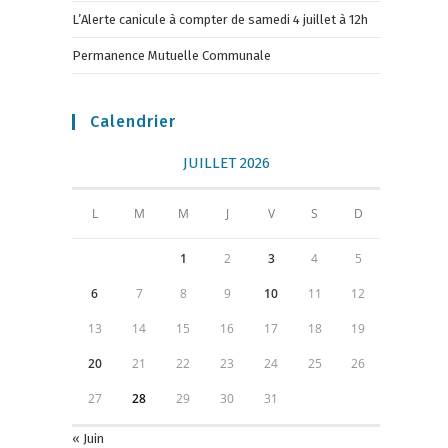
L’Alerte canicule à compter de samedi 4 juillet à 12h
Permanence Mutuelle Communale
Calendrier
JUILLET 2026
L
M
M
J
V
S
D
1
2
3
4
5
6
7
8
9
10
11
12
13
14
15
16
17
18
19
20
21
22
23
24
25
26
27
28
29
30
31
« Juin