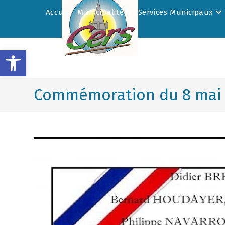
Accueil
Municipalité
Services Municipaux
Ouvrir la barre d’outils
Commémoration du 8 mai